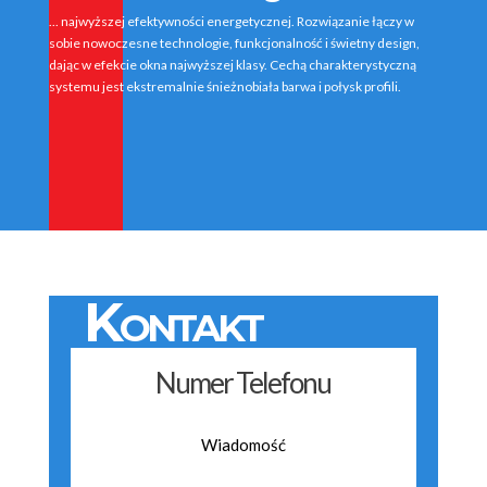
... najwyższej efektywności energetycznej. Rozwiązanie łączy w
sobie nowoczesne technologie, funkcjonalność i świetny design,
dając w efekcie okna najwyższej klasy. Cechą charakterystyczną
systemu jest ekstremalnie śnieżnobiała barwa i połysk profili.
Kontakt