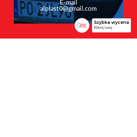
E-mail
alplast0@gmail.com
Szybka wycena
Kliknij tutaj
Opinie
Jesteśmy pewni naszej jakości, ponieważ często
otrzymujemy opinie pełne pochwał - nie tylko na
profilach społecznościowych, ale także po
zakończeniu realizacji - ustnie.
Wyświetl wszystkie opinie