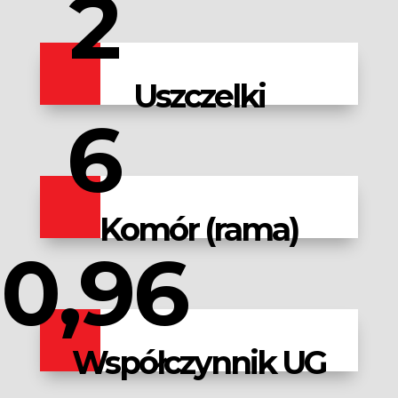
2
Uszczelki
6
Komór (rama)
0,96
Współczynnik UG