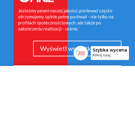
Jesteśmy pewni naszej jakości, ponieważ często
otrzymujemy opinie pełne pochwał - nie tylko na
profilach społecznościowych, ale także po
zakończeniu realizacji - ustnie.
Wyświetl wszystkie opinie
Szybka wycena
Kliknij tutaj
Al-Plast Okna
Drzwi Rolety
Bramy Moskitiery
Szkolna 3, Nochowo
4,2
19 reviews